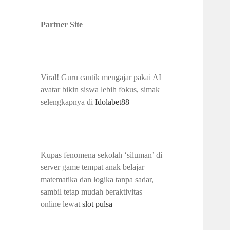
Partner Site
Viral! Guru cantik mengajar pakai AI
avatar bikin siswa lebih fokus, simak
selengkapnya di
Idolabet88
Kupas fenomena sekolah ‘siluman’ di
server game tempat anak belajar
matematika dan logika tanpa sadar,
sambil tetap mudah beraktivitas
online lewat
slot pulsa