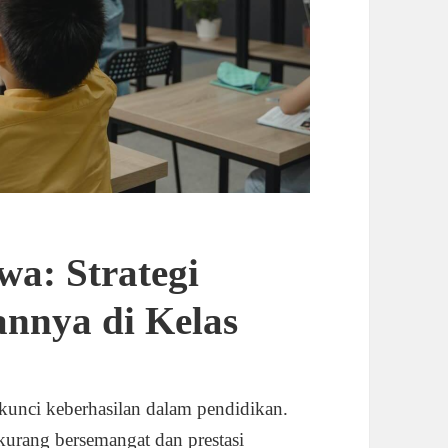
wa: Strategi
annya di Kelas
 kunci keberhasilan dalam pendidikan.
kurang bersemangat dan prestasi