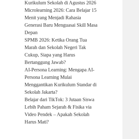
Kurikulum Sekolah di Agustus 2026
Microlearning 2026: Cara Belajar 15
Menit yang Menjadi Rahasia
Generasi Baru Menguasai Skill Masa
Depan
SPMB 2026: Ketika Orang Tua
Marah dan Sekolah Negeri Tak
Cukup, Siapa yang Harus
Bertanggung Jawab?
AI-Persona Learning: Mengapa AI-
Persona Learning Mulai
Menggantikan Kurikulum Standar di
Sekolah Jakarta?
Belajar dari TikTok: 3 Jutaan Siswa
Lebih Paham Sejarah & Fisika via
Video Pendek – Apakah Sekolah
Harus Mati?