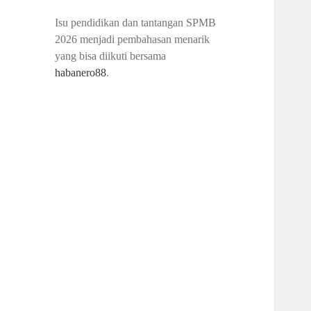
Isu pendidikan dan tantangan SPMB
2026 menjadi pembahasan menarik
yang bisa diikuti bersama
habanero88
.