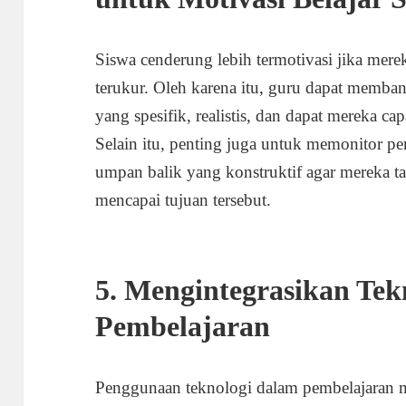
Siswa cenderung lebih termotivasi jika mere
terukur. Oleh karena itu, guru dapat memba
yang spesifik, realistis, dan dapat mereka ca
Selain itu, penting juga untuk memonitor 
umpan balik yang konstruktif agar mereka t
mencapai tujuan tersebut.
5. Mengintegrasikan Tek
Pembelajaran
Penggunaan teknologi dalam pembelajaran m