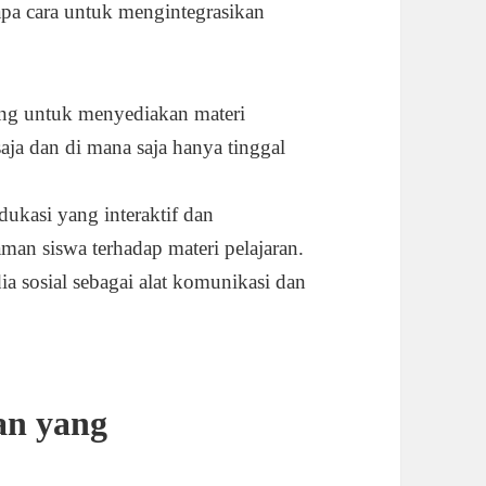
pa cara untuk mengintegrasikan
ng untuk menyediakan materi
aja dan di mana saja hanya tinggal
ukasi yang interaktif dan
 siswa terhadap materi pelajaran.
a sosial sebagai alat komunikasi dan
an yang