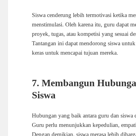
Siswa cenderung lebih termotivasi ketika m
menstimulasi. Oleh karena itu, guru dapat 
proyek, tugas, atau kompetisi yang sesuai 
Tantangan ini dapat mendorong siswa untuk be
keras untuk mencapai tujuan mereka.
7. Membangun Hubungan
Siswa
Hubungan yang baik antara guru dan siswa d
Guru perlu menunjukkan kepedulian, empati
Dengan demikian, siswa merasa lebih diharga