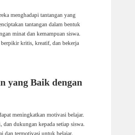
ereka menghadapi tantangan yang
menciptakan tantangan dalam bentuk
dengan minat dan kemampuan siswa.
rpikir kritis, kreatif, dan bekerja
 yang Baik dengan
apat meningkatkan motivasi belajar.
, dan dukungan kepada setiap siswa.
i dan termotivasi untuk belajar.