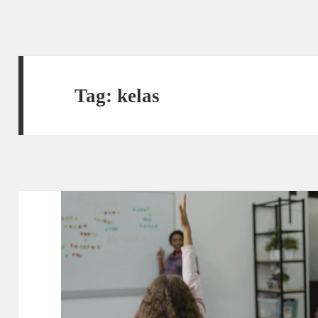
Tag:
kelas