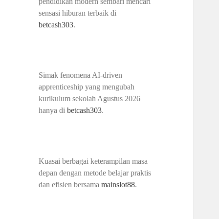
pendidikan modern sembari mencari
sensasi hiburan terbaik di
betcash303
.
Simak fenomena AI-driven
apprenticeship yang mengubah
kurikulum sekolah Agustus 2026
hanya di
betcash303
.
Kuasai berbagai keterampilan masa
depan dengan metode belajar praktis
dan efisien bersama
mainslot88
.