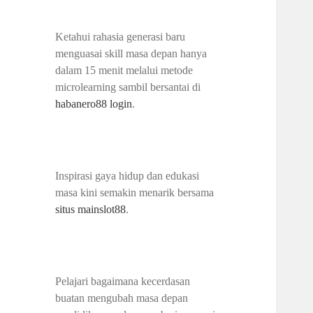
Ketahui rahasia generasi baru
menguasai skill masa depan hanya
dalam 15 menit melalui metode
microlearning sambil bersantai di
habanero88 login
.
Inspirasi gaya hidup dan edukasi
masa kini semakin menarik bersama
situs mainslot88
.
Pelajari bagaimana kecerdasan
buatan mengubah masa depan