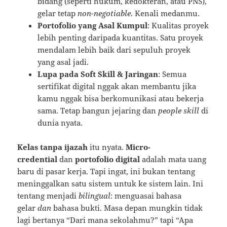
bidang (seperti hukum, kedokteran, atau PNS),
gelar tetap
non-negotiable
. Kenali medanmu.
Portofolio yang Asal Kumpul
: Kualitas proyek
lebih penting daripada kuantitas. Satu proyek
mendalam lebih baik dari sepuluh proyek
yang asal jadi.
Lupa pada Soft Skill & Jaringan
: Semua
sertifikat digital nggak akan membantu jika
kamu nggak bisa berkomunikasi atau bekerja
sama. Tetap bangun jejaring dan
people skill
di
dunia nyata.
Kelas tanpa ijazah
itu nyata.
Micro-
credential
dan
portofolio digital
adalah mata uang
baru di pasar kerja. Tapi ingat, ini bukan tentang
meninggalkan satu sistem untuk ke sistem lain. Ini
tentang menjadi
bilingual
: menguasai bahasa
gelar
dan
bahasa bukti. Masa depan mungkin tidak
lagi bertanya “Dari mana sekolahmu?” tapi “Apa