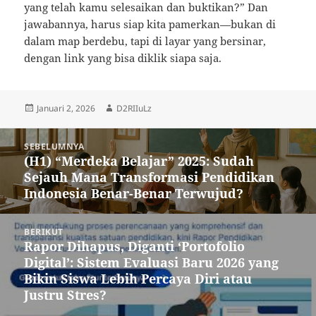
yang telah kamu selesaikan dan buktikan?” Dan
jawabannya, harus siap kita pamerkan—bukan di
dalam map berdebu, tapi di layar yang bersinar,
dengan link yang bisa diklik siapa saja.
Diposkan
Penulis
Januari 2, 2026
D2RIIuLz
pada
Navigasi
SEBELUMNYA
pos
(H1) “Merdeka Belajar” 2025: Sudah
Pos
Sejauh Mana Transformasi Pendidikan
sebelumnya:
Indonesia Benar-Benar Terwujud?
BERIKUT
Rapor Dihapus, Diganti ‘Portofolio
Pos
Digital’: Sistem Evaluasi Baru 2026 yang
berikutnya:
Bikin Siswa Lebih Percaya Diri atau
Justru Stres?