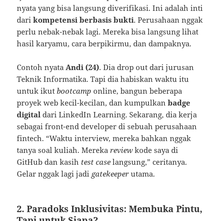
nyata yang bisa langsung diverifikasi. Ini adalah inti
dari
kompetensi berbasis bukti
. Perusahaan nggak
perlu nebak-nebak lagi. Mereka bisa langsung lihat
hasil karyamu, cara berpikirmu, dan dampaknya.
Contoh nyata
Andi (24)
. Dia drop out dari jurusan
Teknik Informatika. Tapi dia habiskan waktu itu
untuk ikut
bootcamp
online, bangun beberapa
proyek web kecil-kecilan, dan kumpulkan
badge
digital
dari LinkedIn Learning. Sekarang, dia kerja
sebagai front-end developer di sebuah perusahaan
fintech. “Waktu interview, mereka bahkan nggak
tanya soal kuliah. Mereka
review
kode saya di
GitHub dan kasih
test case
langsung,” ceritanya.
Gelar nggak lagi jadi
gatekeeper
utama.
2. Paradoks Inklusivitas: Membuka Pintu,
Tapi untuk Siapa?