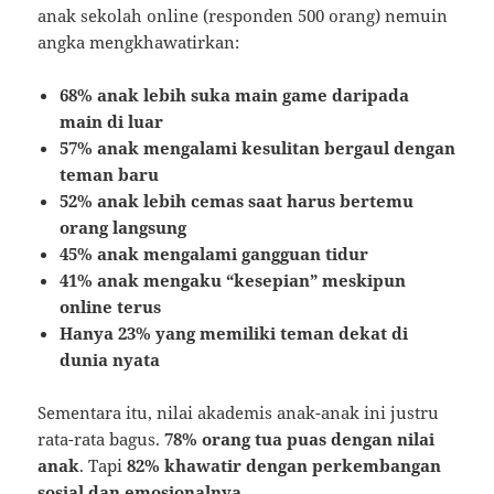
anak sekolah online (responden 500 orang) nemuin
angka mengkhawatirkan:
68% anak lebih suka main game daripada
main di luar
57% anak mengalami kesulitan bergaul dengan
teman baru
52% anak lebih cemas saat harus bertemu
orang langsung
45% anak mengalami gangguan tidur
41% anak mengaku “kesepian” meskipun
online terus
Hanya 23% yang memiliki teman dekat di
dunia nyata
Sementara itu, nilai akademis anak-anak ini justru
rata-rata bagus.
78% orang tua puas dengan nilai
anak
. Tapi
82% khawatir dengan perkembangan
sosial dan emosionalnya
.