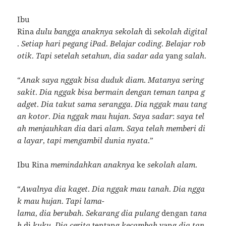
Ibu
Rina
dulu
bangga
anaknya
sekolah
di
sekolah
digital
.
Setiap
hari
pegang
iPad
.
Belajar
coding
.
Belajar
rob
otik
.
Tapi
setelah
setahun
,
dia
sadar
ada
yang
salah
.
“
Anak
saya
nggak
bisa
duduk
diam
.
Matanya
sering
sakit
.
Dia
nggak
bisa
bermain
dengan
teman
tanpa
g
adget
.
Dia
takut
sama
serangga
.
Dia
nggak
mau
tang
an
kotor
.
Dia
nggak
mau
hujan
.
Saya
sadar
:
saya
tel
ah
menjauhkan
dia
dari
alam
.
Saya
telah
memberi
di
a
layar
,
tapi
mengambil
dunia
nyata
.”
Ibu Rina
memindahkan
anaknya
ke
sekolah
alam
.
“
Awalnya
dia
kaget
.
Dia
nggak
mau
tanah
.
Dia
ngga
k
mau
hujan
.
Tapi
lama-
lama
,
dia
berubah
.
Sekarang
dia
pulang
dengan
tana
h
di
kuku
.
Dia
cerita
tentang
kecambah
yang
dia
tan