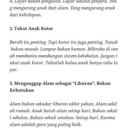
n
.
Layar
bukan
pengasuh
.
Layar
adalah
penjara
.
Yan
g
mengurung
anak
dari
alam
.
Yang
mengurung
anak
dari
kehidupan
.
2. Takut Anak Kotor
Bersih
itu
penting
.
Tapi
kotor
itu
juga
penting
.
Tanah
bukan
musuh
.
Lumpur
bukan
kuman
.
Mikroba
di
tan
ah
membantu
membangun
sistem
kekebalan
.
Jangan
t
akut
anak
kotor
.
Takutlah
kalau
anak
hanya
tahu
la
yar
.
3. Menganggap Alam sebagai “Liburan”, Bukan
Kebutuhan
Alam
bukan
sekadar
liburan
akhir
pekan
.
Alam
adal
ah
rumah
.
Anak
butuh
alam
setiap
hari
.
Bukan
sekal
i
sebulan
.
Bukan
sekali
setahun
.
Setiap
hari
.
Karena
alam
adalah
guru
yang
paling
baik
.