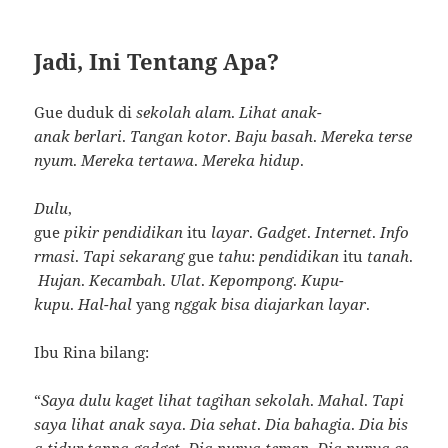
Jadi, Ini Tentang Apa?
Gue duduk di
sekolah
alam
.
Lihat
anak-
anak
berlari
.
Tangan
kotor
.
Baju
basah
.
Mereka
terse
nyum
.
Mereka
tertawa
.
Mereka
hidup
.
Dulu
,
gue
pikir
pendidikan
itu
layar
.
Gadget
.
Internet
.
Info
rmasi
.
Tapi
sekarang
gue
tahu
:
pendidikan
itu
tanah
.
Hujan
.
Kecambah
.
Ulat
.
Kepompong
.
Kupu-
kupu
.
Hal-hal
yang
nggak
bisa
diajarkan
layar
.
Ibu Rina bilang:
“
Saya
dulu
kaget
lihat
tagihan
sekolah
.
Mahal
.
Tapi
saya
lihat
anak
saya
.
Dia
sehat
.
Dia
bahagia
.
Dia
bis
a
tidur
tanpa
gadget
.
Dia
punya
teman
.
Dia
punya
ce