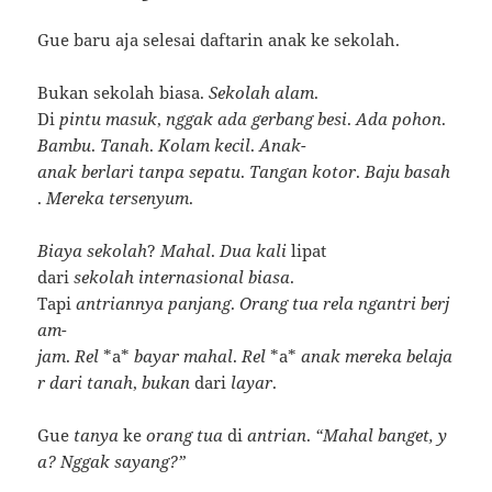
Gue baru aja selesai daftarin anak ke sekolah.
Bukan sekolah biasa.
Sekolah
alam
.
Di
pintu
masuk
,
nggak
ada
gerbang
besi
.
Ada
pohon
.
Bambu
.
Tanah
.
Kolam
kecil
.
Anak-
anak
berlari
tanpa
sepatu
.
Tangan
kotor
.
Baju
basah
.
Mereka
tersenyum
.
Biaya
sekolah
?
Mahal
.
Dua
kali
lipat
dari
sekolah
internasional
biasa
.
Tapi
antriannya
panjang
.
Orang
tua
rela
ngantri
berj
am-
jam
.
Rel
*a*
bayar
mahal
.
Rel
*a*
anak
mereka
belaja
r
dari
tanah
,
bukan
dari
layar
.
Gue
tanya
ke
orang
tua
di
antrian
.
“Mahal
banget,
y
a?
Nggak
sayang?”