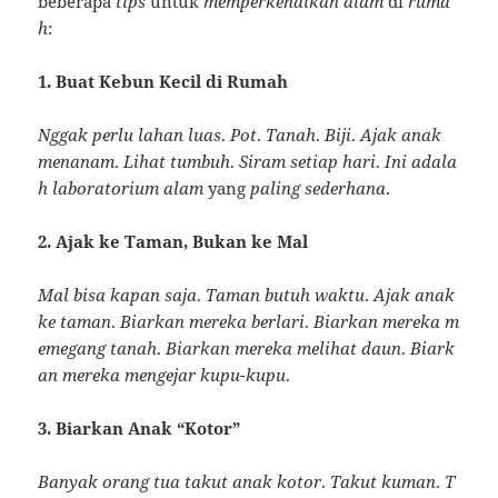
beberapa
tips
untuk
memperkenalkan
alam
di
ruma
h
:
1. Buat Kebun Kecil di Rumah
Nggak
perlu
lahan
luas
.
Pot
.
Tanah
.
Biji
.
Ajak
anak
menanam
.
Lihat
tumbuh
.
Siram
setiap
hari
.
Ini
adala
h
laboratorium
alam
yang
paling
sederhana
.
2. Ajak ke Taman, Bukan ke Mal
Mal
bisa
kapan
saja
.
Taman
butuh
waktu
.
Ajak
anak
ke
taman
.
Biarkan
mereka
berlari
.
Biarkan
mereka
m
emegang
tanah
.
Biarkan
mereka
melihat
daun
.
Biark
an
mereka
mengejar
kupu-kupu
.
3. Biarkan Anak “Kotor”
Banyak
orang
tua
takut
anak
kotor
.
Takut
kuman
.
T