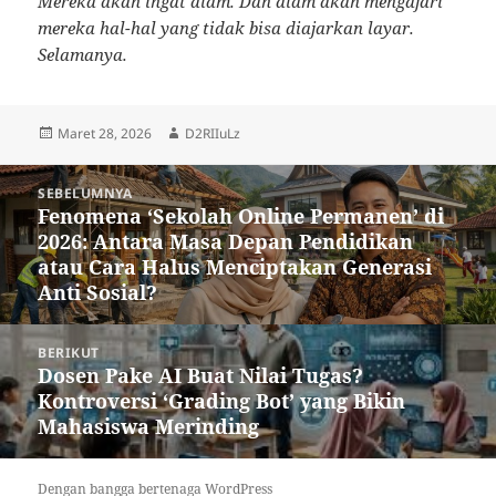
Mereka akan ingat alam. Dan alam akan mengajari
mereka hal-hal yang tidak bisa diajarkan layar.
Selamanya.
Diposkan
Penulis
Maret 28, 2026
D2RIIuLz
pada
Navigasi
SEBELUMNYA
pos
Fenomena ‘Sekolah Online Permanen’ di
Pos
2026: Antara Masa Depan Pendidikan
sebelumnya:
atau Cara Halus Menciptakan Generasi
Anti Sosial?
BERIKUT
Dosen Pake AI Buat Nilai Tugas?
Pos
Kontroversi ‘Grading Bot’ yang Bikin
berikutnya:
Mahasiswa Merinding
Dengan bangga bertenaga WordPress