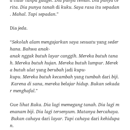
rita
.
Dia
punya
tanah
di
kuku
.
Saya
rasa
itu
sepadan
.
Mahal
.
Tapi
sepadan
.”
Dia
jeda
.
“
Sekolah
alam
mengajarkan
saya
sesuatu
yang
seder
hana
.
Bahwa
anak-
anak
nggak
butuh
layar
canggih
.
Mereka
butuh
tana
h
.
Mereka
butuh
hujan
.
Mereka
butuh
lumpur
.
Merek
a
butuh
ulat
yang
berubah
jadi
kupu-
kupu
.
Mereka
butuh
kecambah
yang
tumbuh
dari
biji
.
Karena
di
sana
,
mereka
belajar
hidup
.
Bukan
sekada
r
menghafal
.”
Gue
lihat
Raka
.
Dia
lagi
memegang
tanah
.
Dia
lagi
m
enanam
biji
.
Dia
lagi
tersenyum
.
Matanya
bercahaya
.
Bukan
cahaya
dari
layar
.
Tapi
cahaya
dari
kehidupa
n
.