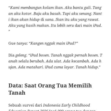
“
Kami
membangun
kolam
ikan
.
Aku
bantu
gali
.
Tang
an
aku
kotor
.
Baju
aku
basah
.
Tapi
aku
senang
.
Nant
i
ikan
akan
hidup
di
sana
.
Ikan
itu
aku
yang
rawat
.
Aku
yang
kasih
makan
.
Itu
lebih
seru
dari
main
iPad
.
”
Gue
tanya
:
“Kangen
nggak
main
iPad?”
Dia
geleng
.
“iPad
bosen
.
Tanah
nggak
pernah
bosen
.
T
anah
selalu
berubah
.
Ada
ulat
.
Ada
kecambah
.
Ada
h
ujan
.
Ada
matahari
.
iPad
cuma
layar
.
Tanah
hidup
.”
Data: Saat Orang Tua Memilih
Tanah
Sebuah survei dari
Indonesia Early Childhood
Education Report 2026
(n=1.000 orang tua dengan