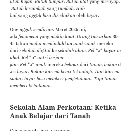
utuh
hujan
.
Butuh
lumpur
.
Butuh
ulat
yang
merayap
.
Butuh
kecambah
yang
tumbuh
.
Hal-
hal
yang
nggak
bisa
disediakan
oleh
layar
.
Gue
nggak
sendirian
. Maret 2026 ini,
ada
fenomena
yang
makin
kuat
.
Orang
tua
urban
30-
45 tahun
mulai
memindahkan
anak-anak
mereka
dari
sekolah
digital
ke
sekolah
alam
.
Rel
*a*
bayar
m
ahal
.
Rel
*a*
antri
berjam-
jam
.
Rel
*a*
anak
mereka
belajar
dari
tanah
,
bukan
d
ari
layar
.
Bukan
karena
benci
teknologi
.
Tapi
karena
sadar
:
layar
bisa
memberi
pengetahuan
.
Tapi
tanah
memberi
kehidupan
.
Sekolah Alam Perkotaan: Ketika
Anak Belajar dari Tanah
Gue ngobrol sama tiga orang