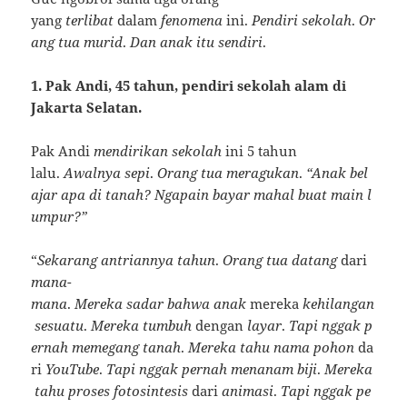
yang
terlibat
dalam
fenomena
ini.
Pendiri
sekolah
.
Or
ang
tua
murid
.
Dan
anak
itu
sendiri
.
1. Pak Andi, 45 tahun, pendiri sekolah alam di
Jakarta Selatan.
Pak Andi
mendirikan
sekolah
ini 5 tahun
lalu.
Awalnya
sepi
.
Orang
tua
meragukan
.
“Anak
bel
ajar
apa
di
tanah?
Ngapain
bayar
mahal
buat
main
l
umpur?”
“
Sekarang
antriannya
tahun
.
Orang
tua
datang
dari
mana-
mana
.
Mereka
sadar
bahwa
anak
mereka
kehilangan
sesuatu
.
Mereka
tumbuh
dengan
layar
.
Tapi
nggak
p
ernah
memegang
tanah
.
Mereka
tahu
nama
pohon
da
ri
YouTube
.
Tapi
nggak
pernah
menanam
biji
.
Mereka
tahu
proses
fotosintesis
dari
animasi
.
Tapi
nggak
pe