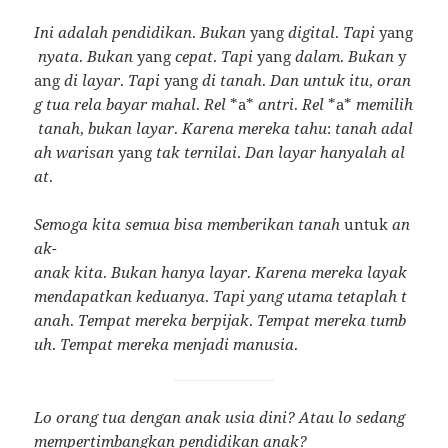
Ini
adalah
pendidikan
.
Bukan
yang
digital
.
Tapi
yang
nyata
.
Bukan
yang
cepat
.
Tapi
yang
dalam
.
Bukan
y
ang
di
layar
.
Tapi
yang
di
tanah
.
Dan
untuk
itu
,
oran
g
tua
rela
bayar
mahal
.
Rel
*a*
antri
.
Rel
*a*
memilih
tanah
,
bukan
layar
.
Karena
mereka
tahu
:
tanah
adal
ah
warisan
yang
tak
ternilai
.
Dan
layar
hanyalah
al
at
.
Semoga
kita
semua
bisa
memberikan
tanah
untuk
an
ak-
anak
kita
.
Bukan
hanya
layar
.
Karena
mereka
layak
mendapatkan
keduanya
.
Tapi
yang
utama
tetaplah
t
anah
.
Tempat
mereka
berpijak
.
Tempat
mereka
tumb
uh
.
Tempat
mereka
menjadi
manusia
.
Lo orang tua dengan anak usia dini? Atau lo sedang
mempertimbangkan pendidikan anak?