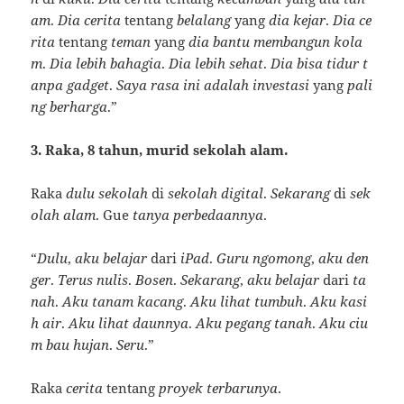
am
.
Dia
cerita
tentang
belalang
yang
dia
kejar
.
Dia
ce
rita
tentang
teman
yang
dia
bantu
membangun
kola
m
.
Dia
lebih
bahagia
.
Dia
lebih
sehat
.
Dia
bisa
tidur
t
anpa
gadget
.
Saya
rasa
ini
adalah
investasi
yang
pali
ng
berharga
.”
3. Raka, 8 tahun, murid sekolah alam.
Raka
dulu
sekolah
di
sekolah
digital
.
Sekarang
di
sek
olah
alam
. Gue
tanya
perbedaannya
.
“
Dulu
,
aku
belajar
dari
iPad
.
Guru
ngomong
,
aku
den
ger
.
Terus
nulis
.
Bosen
.
Sekarang
,
aku
belajar
dari
ta
nah
.
Aku
tanam
kacang
.
Aku
lihat
tumbuh
.
Aku
kasi
h
air
.
Aku
lihat
daunnya
.
Aku
pegang
tanah
.
Aku
ciu
m
bau
hujan
.
Seru
.”
Raka
cerita
tentang
proyek
terbarunya
.