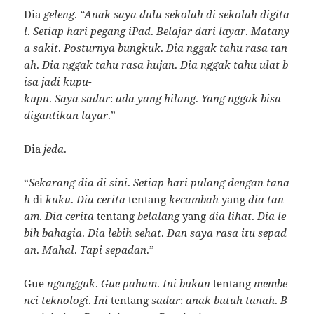
Dia
geleng
.
“Anak
saya
dulu
sekolah
di
sekolah
digita
l
.
Setiap
hari
pegang
iPad
.
Belajar
dari
layar
.
Matany
a
sakit
.
Posturnya
bungkuk
.
Dia
nggak
tahu
rasa
tan
ah
.
Dia
nggak
tahu
rasa
hujan
.
Dia
nggak
tahu
ulat
b
isa
jadi
kupu-
kupu
.
Saya
sadar
:
ada
yang
hilang
.
Yang
nggak
bisa
digantikan
layar
.”
Dia
jeda
.
“
Sekarang
dia
di
sini
.
Setiap
hari
pulang
dengan
tana
h
di
kuku
.
Dia
cerita
tentang
kecambah
yang
dia
tan
am
.
Dia
cerita
tentang
belalang
yang
dia
lihat
.
Dia
le
bih
bahagia
.
Dia
lebih
sehat
.
Dan
saya
rasa
itu
sepad
an
.
Mahal
.
Tapi
sepadan
.”
Gue
ngangguk
.
Gue
paham
.
Ini
bukan
tentang
membe
nci
teknologi
.
Ini
tentang
sadar
:
anak
butuh
tanah
.
B