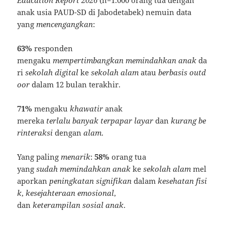
anak usia PAUD-SD di Jabodetabek) nemuin data
yang
mencengangkan
:
63%
responden
mengaku
mempertimbangkan
memindahkan
anak
da
ri
sekolah
digital
ke
sekolah
alam
atau
berbasis
outd
oor
dalam 12 bulan terakhir.
71%
mengaku
khawatir
anak
mereka
terlalu
banyak
terpapar
layar
dan
kurang
be
rinteraksi
dengan
alam
.
Yang paling
menarik
:
58%
orang tua
yang
sudah
memindahkan
anak
ke
sekolah
alam
mel
aporkan
peningkatan
signifikan
dalam
kesehatan
fisi
k
,
kesejahteraan
emosional
,
dan
keterampilan
sosial
anak
.